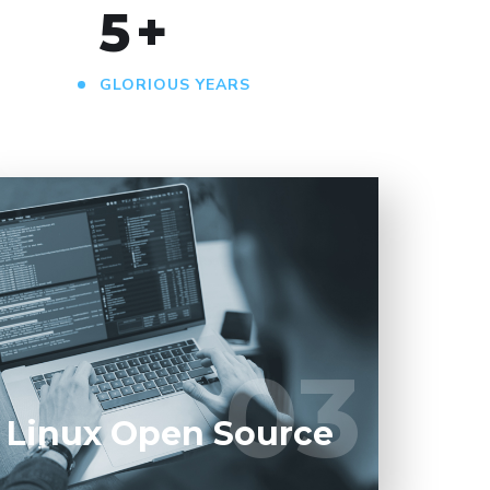
5
+
GLORIOUS YEARS
Open-source tanpa batas. Linux menawarkan
kebebasan dan kontrol penuh untuk
mengembangkan sistem yang tangguh.
03
03
LEARN MORE
Linux Open Source