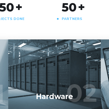
50
+
50
+
JECTS DONE
PARTNERS
Dukung sistem Anda dengan perangkat keras
yang andal. Stabil, skalabel, dan siap
menangani beban kerja berat.
1
02
02
LEARN MORE
Hardware